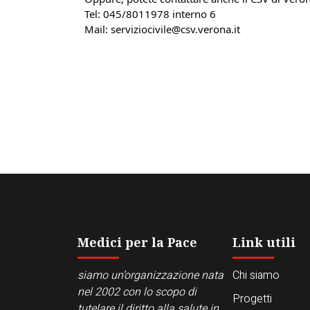
Tel: 045/8011978 interno 6
Mail: serviziocivile@csv.verona.it
Medici per la Pace
Link utili
siamo un’organizzazione nata
Chi siamo
nel 2002 con lo scopo di
Progetti
tutelare il diritto alla salute in