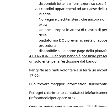
disponibili tutte le informazioni su cosa è 
I cittadini appartenenti ad un Paese dell’U
Islanda,
Norvegia e Liechtenstein, che ancora non p
extra
Unione Europea in attesa di rilascio di p
della
piattaforma DOL previa richiesta di appos
procedura
disponibile sulla home page della piattaf
ATTENZIONE: Per ogni bando è possibile pre
un solo ente, pena l’esclusione dal bando.
Per gli/le aspiranti volontari/e si terrà un inco
17.00.
Puoi trovare maggiori informazioni sull’incontr
Per ogni chiarimento contattateci telefonicam
(info@mediciperlapace.org)
Oppure, potete contattare anche il CSV di Vero