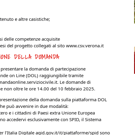
enuto e altre casistiche;
isi delle competenze acquisite
tesi del progetto collegati al sito www.csv.verona.it
IONE DELLA DOMANDA
o presentare la domanda di partecipazione
nde on Line (DOL) raggiungibile tramite
omandaonline.serviziocivile.it. Le domande di
e non oltre le ore 14.00 del 10 febbraio 2025.
e presentazione della domanda sulla piattaforma DOL
che può avvenire in due modalità:
’estero e i cittadini di Paesi extra Unione Europea
ono accedervi esclusivamente con SPID, il Sistema
per l’Italia Digitale agid.gov.it/it/piattaforme/spid sono