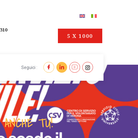
1310
5 X 1000
Seguici :
I ANCHE TU!