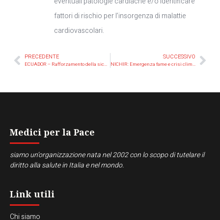
eventuali patologie cardiache e/o identificare
fattori di rischio per l’insorgenza di malattie
cardiovascolari.
PRECEDENTE
SUCCESSIVO
ECUADOR – Rafforzamento della sicurezza alimentare delle donne contadine indigene dell’Amazzonia ecuadoriana
NICHIR: Emergenza fame e crisi climatica, una risposta immediata per la sicurezza e sovranità alimentare delle famiglie appartenenti alla minoranza indigena Ch’orti’, nel Corridoio Arido del Guatemala
Medici per la Pace
siamo un’organizzazione nata nel 2002 con lo scopo di tutelare il
diritto alla salute in Italia e nel mondo.
Link utili
Chi siamo